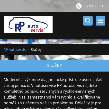
02/44638615
RP Autoservis
>
Služby
SLUŽBY
Moderné a výkonné diagnostické prístroje ušetria Váš
čas aj peniaze. V autoservise RP autoservis nájdete
kompletnú ponuku servisných a rýchlo-servisných
služieb. Naši zamestnanci Vám rýchlo a kvalifikovane
pomôžu s riešením Vašich problémov. Dôležitý je pre
nás osobný prístup nielen k zákazníkovi ako takému,