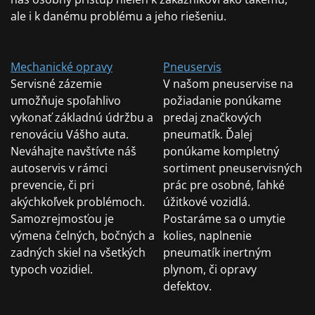
ale i k danému problému a jeho riešeniu.
Mechanické opravy
Pneuservis
Servisné zázemie
V našom pneuservise na
umožňuje spoľahlivo
požiadanie ponúkame
vykonať základnú údržbu a
predaj značkových
renováciu Vášho auta.
pneumatík. Ďalej
Neváhajte navštívte náš
ponúkame kompletný
autoservis v rámci
sortiment pneuservisných
prevencie, či pri
prác pre osobné, ľahké
akýchkoľvek problémoch.
úžitkové vozidlá.
Samozrejmosťou je
Postaráme sa o umytie
výmena čelných, bočných a
kolies, naplnenie
zadných skiel na všetkých
pneumatík inertným
typoch vozidiel.
plynom, či opravy
defektov.