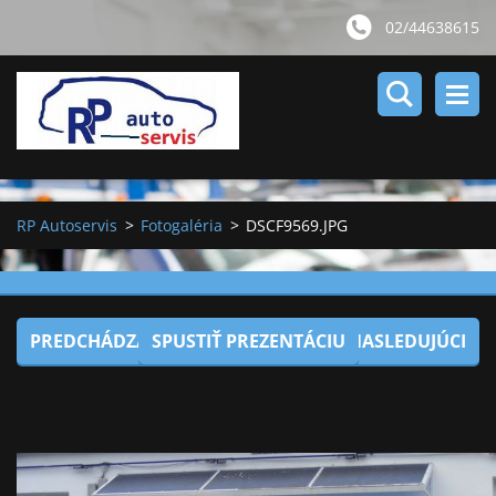
02/44638615
RP Autoservis
>
Fotogaléria
>
DSCF9569.JPG
PREDCHÁDZAJÚCI
SPUSTIŤ PREZENTÁCIU
NASLEDUJÚCI